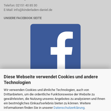
Telefon:
02151 40 85 30
E-Mail:
in
fo
@kin
der
lad
en-
dan
iel
.
de
UNSERE FACEBOOK SEITE
Diese Webseite verwendet Cookies und andere
Technologien
Wir verwenden Cookies und ähnliche Technologien, auch von
Drittanbietern, um die ordentliche Funktionsweise der Website zu
gewährleisten, die Nutzung unseres Angebotes zu analysieren und Ihnen
ein bestmögliches Einkaufserlebnis bieten zu können. Weitere
MEHR SICHERHEIT
Informationen finden Sie in unserer
Datenschutzerklärung
.