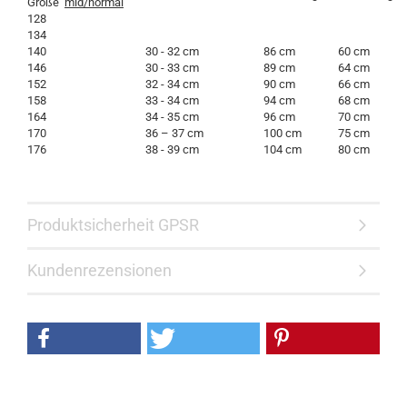
Größe
mid/normal
128
134
140
30 - 32 cm
86 cm
60 cm
146
30 - 33 cm
89 cm
64 cm
152
32 - 34 cm
90 cm
66 cm
158
33 - 34 cm
94 cm
68 cm
164
34 - 35 cm
96 cm
70 cm
170
36 – 37 cm
100 cm
75 cm
176
38 - 39 cm
104 cm
80 cm
Produktsicherheit GPSR
Kundenrezensionen