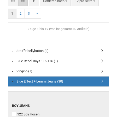
Sortieren nach
12 pro Seite
1
2
3
»
Zeige
1
bis
12
(von insgesamt
30
Artikeln)
Steiff+ bellybutton (2)
Blue Rebel Boys 116-176 (1)
Vingino (7)
Blue Effect + Lemmi Jeans (30)
BOY JEANS
122 Boy Hosen