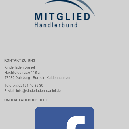
KONTAKT ZU UNS
Kinderladen Daniel
Hochfeldstraße 118 a
47239 Duisburg - Rumeln-Kaldenhausen
Telefon:
02151 40 85 30
E-Mail:
in
fo
@kin
der
lad
en-
dan
iel
.
de
UNSERE FACEBOOK SEITE