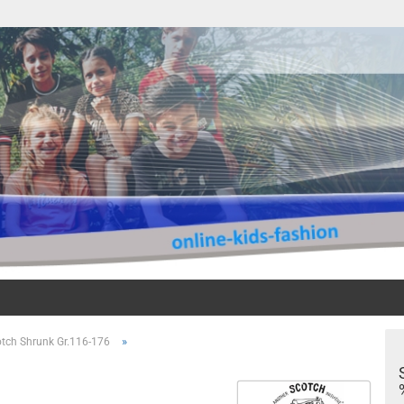
Sprache au
»
tch Shrunk Gr.116-176