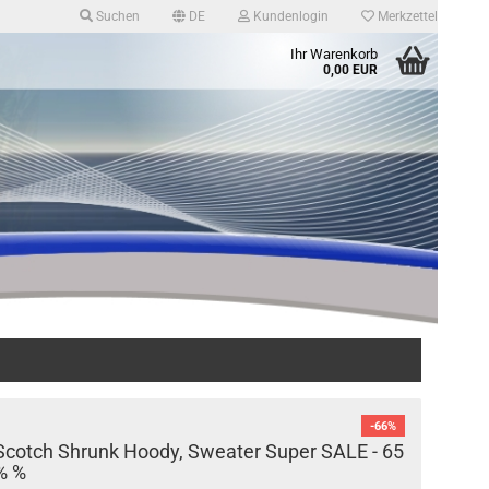
Suchen
DE
Kundenlogin
Merkzettel
Ihr Warenkorb
swählen
0,00 EUR
Konto erstellen
Passwort vergessen?
-66%
Scotch Shrunk Hoody, Sweater Super SALE - 65
% %