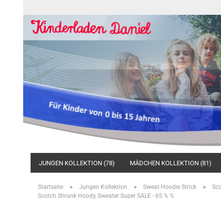
JUNGEN KOLLEKTION (78)
MÄDCHEN KOLLEKTION (81)
»
»
»
Startseite
Jungen Kollektion
Sweat Hoodie Strick
Sco
Scotch Shrunk Hoody, Sweater Super SALE - 65 % %