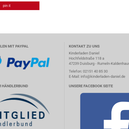
pin it
LEN MIT PAYPAL
KONTAKT ZU UNS
Kinderladen Daniel
Hochfeldstraße 118 a
47239 Duisburg - Rumeln-Kaldenhau
Telefon:
02151 40 85 30
E-Mail:
in
fo
@kin
der
lad
en-
dan
iel
.
de
UNSERE FACEBOOK SEITE
IM HÄNDLERBUND